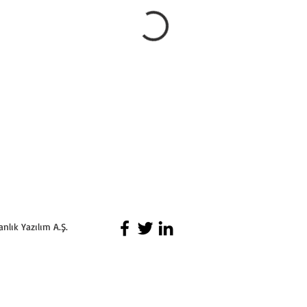
lık Yazılım A.Ş.