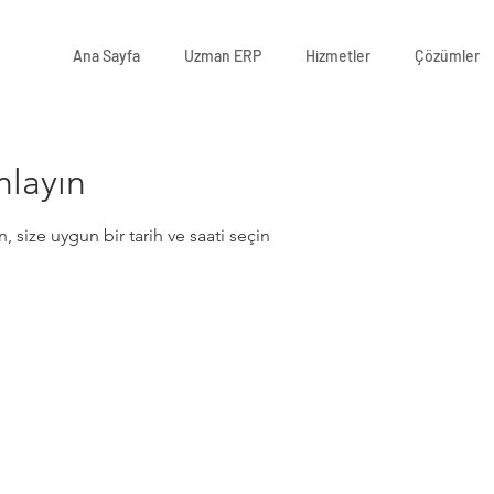
Ana Sayfa
Uzman ERP
Hizmetler
Çözümler
nlayın
size uygun bir tarih ve saati seçin